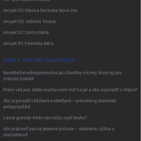
Ani-pet OC Glavica Devínska Nová Ves
Ani-pet OD Jednota Trnava
Ani-pet OC Centro Nitra
Ani-pet RC Ferenitka Nitra
RADY A TIPY PRE CHOVATEĽOV
Neviditeľné nebezpečenstvá jari: Rastliny a kvety, ktoré sú pre
zvieratá toxické
Prečo váš pes, alebo mačka mení srsť na jar a ako si poradiť s chlpmi?
Ako si poradiť s blchami a kliešťami – prírodné aj chemické
antiparazitiká
Lacné granuly: Kedy vás môžu vyjsť draho?
Ako pripraviť psa na jesenné počasie – oblečenie, výživa a
starostlivosť