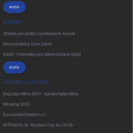
Archív
NOVINKY
Zbierka pre útulky v predajniach Ani-pet
Nové produkty Gran Carno
Geolit - Podstielka pre citlivé mačacie labky
Archív
VÝSTAVY A VELTRHY
Dog Expo Nitra 2023 - Agrokomplex Nitra
Nitradog 2024
Eurocereali Pesenti s.r.l.
NITRADOG St. Nicolaus Cup 4x CACIB