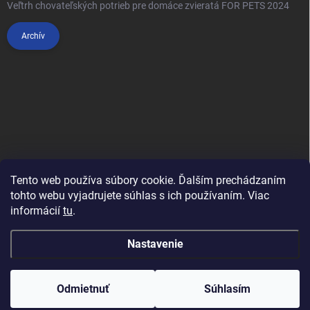
Veľtrh chovateľských potrieb pre domáce zvieratá FOR PETS 2024
Archív
Tento web používa súbory cookie. Ďalším prechádzaním
tohto webu vyjadrujete súhlas s ich používaním. Viac
informácií
tu
.
Anypet.cz
Nastavenie
Copyright 2026
Anipet.sk
. Všetky práva vyhradené.
Upraviť nastavenie
cookies
Odmietnuť
Súhlasím
Vytvoril Shoptet