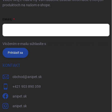
produktoch na našom e-shope.
EMAIL
Vložením e-mailu súhlasíte s
podmienkami ochrany osobných údajov
Prihlásiť sa
KONTAKT
obchod
@
anipet.sk
+421 903 890 359
anipet.sk
anipet.sk