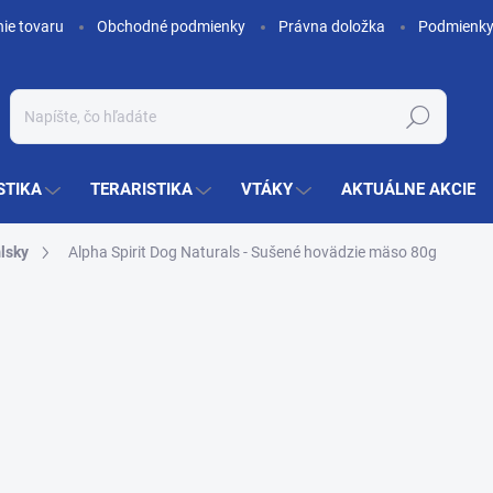
nie tovaru
Obchodné podmienky
Právna doložka
Podmienky
Hľadať
STIKA
TERARISTIKA
VTÁKY
AKTUÁLNE AKCIE
lsky
Alpha Spirit Dog Naturals - Sušené hovädzie mäso 80g