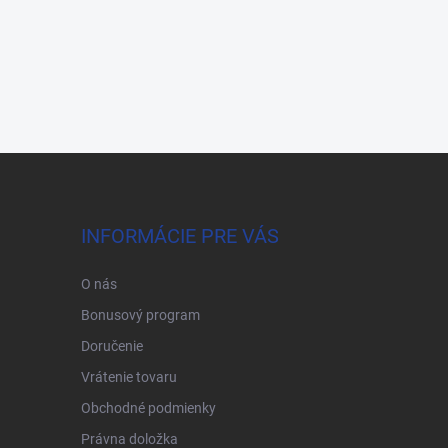
INFORMÁCIE PRE VÁS
O nás
Bonusový program
Doručenie
Vrátenie tovaru
Obchodné podmienky
Právna doložka