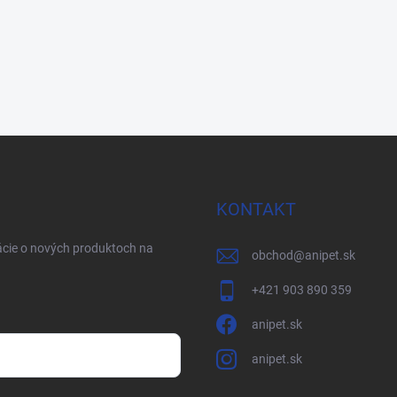
KONTAKT
ácie o nových produktoch na
obchod
@
anipet.sk
+421 903 890 359
anipet.sk
anipet.sk