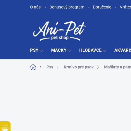
Prejsť
O nás
Bonusový program
Doručenie
Vráte
na
obsah
PSY
MAČKY
HLODAVCE
AKVARI
Domov
Psy
Krmivo pre psov
Maškrty a pam