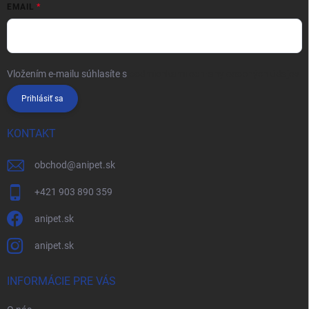
EMAIL
Vložením e-mailu súhlasíte s
podmienkami ochrany osobných údajov
Prihlásiť sa
KONTAKT
obchod
@
anipet.sk
+421 903 890 359
anipet.sk
anipet.sk
INFORMÁCIE PRE VÁS