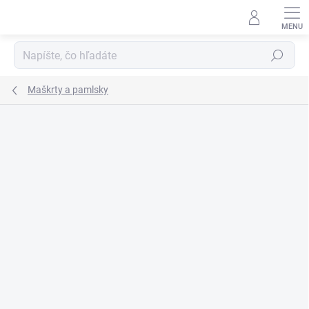
Prejsť
na
obsah
Hľadať
Maškrty a pamlsky