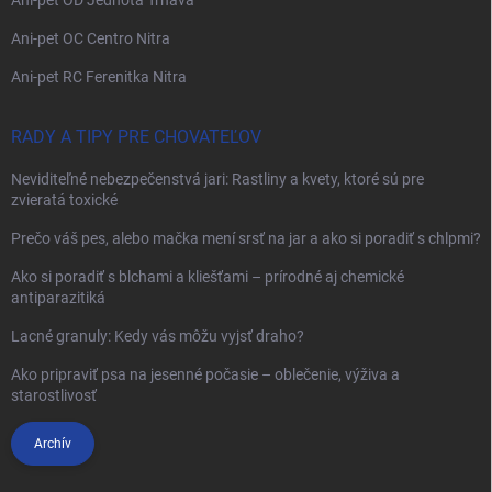
Ani-pet OD Jednota Trnava
Ani-pet OC Centro Nitra
Ani-pet RC Ferenitka Nitra
RADY A TIPY PRE CHOVATEĽOV
Neviditeľné nebezpečenstvá jari: Rastliny a kvety, ktoré sú pre
zvieratá toxické
Prečo váš pes, alebo mačka mení srsť na jar a ako si poradiť s chlpmi?
Ako si poradiť s blchami a kliešťami – prírodné aj chemické
antiparazitiká
Lacné granuly: Kedy vás môžu vyjsť draho?
Ako pripraviť psa na jesenné počasie – oblečenie, výživa a
starostlivosť
Archív