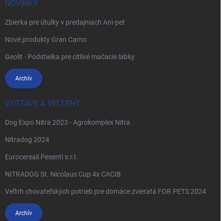
NOVINKY
Zbierka pre útulky v predajniach Ani-pet
Nové produkty Gran Carno
Geolit - Podstielka pre citlivé mačacie labky
Archív
VÝSTAVY A VELTRHY
Dog Expo Nitra 2023 - Agrokomplex Nitra
Nitradog 2024
Eurocereali Pesenti s.r.l.
NITRADOG St. Nicolaus Cup 4x CACIB
Veľtrh chovateľských potrieb pre domáce zvieratá FOR PETS 2024
Archív