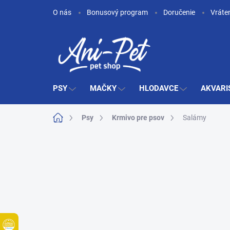
Prejsť
O nás
Bonusový program
Doručenie
Vráte
na
obsah
PSY
MAČKY
HLODAVCE
AKVARI
Domov
Psy
Krmivo pre psov
Salámy