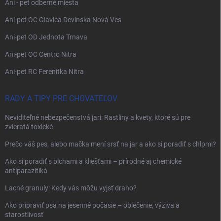
Ani - pet odberné miesta
Ani-pet OC Glavica Devínska Nová Ves
Ani-pet OD Jednota Trnava
Ani-pet OC Centro Nitra
Ani-pet RC Ferenitka Nitra
RADY A TIPY PRE CHOVATEĽOV
Neviditeľné nebezpečenstvá jari: Rastliny a kvety, ktoré sú pre
zvieratá toxické
Prečo váš pes, alebo mačka mení srsť na jar a ako si poradiť s chlpmi?
Ako si poradiť s blchami a kliešťami – prírodné aj chemické
antiparazitiká
Lacné granuly: Kedy vás môžu vyjsť draho?
Ako pripraviť psa na jesenné počasie – oblečenie, výživa a
starostlivosť