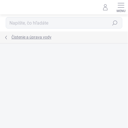
Prejsť
na
obsah
Hľadať
Čistenie a úprava vody