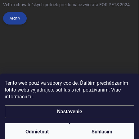
Veľtrh chovateľských potrieb pre domáce zvieratá FOR PETS 2024
Archív
Tento web používa súbory cookie. Ďalším prechádzaním
tohto webu vyjadrujete súhlas s ich používaním. Viac
informácií
tu
.
Anypet.cz
Nastavenie
Copyright 2026
Anipet.sk
. Všetky práva vyhradené.
Upraviť nastavenie
cookies
Odmietnuť
Súhlasím
Vytvoril Shoptet