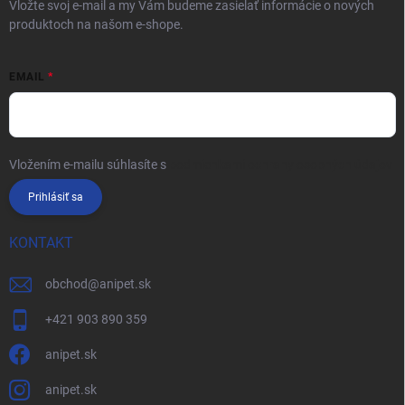
Vložte svoj e-mail a my Vám budeme zasielať informácie o nových
produktoch na našom e-shope.
EMAIL
Vložením e-mailu súhlasíte s
podmienkami ochrany osobných údajov
Prihlásiť sa
KONTAKT
obchod
@
anipet.sk
+421 903 890 359
anipet.sk
anipet.sk