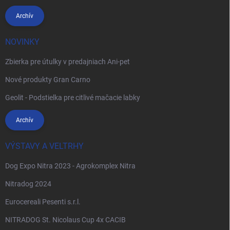
Archív
NOVINKY
Zbierka pre útulky v predajniach Ani-pet
Nové produkty Gran Carno
Geolit - Podstielka pre citlivé mačacie labky
Archív
VÝSTAVY A VELTRHY
Dog Expo Nitra 2023 - Agrokomplex Nitra
Nitradog 2024
Eurocereali Pesenti s.r.l.
NITRADOG St. Nicolaus Cup 4x CACIB