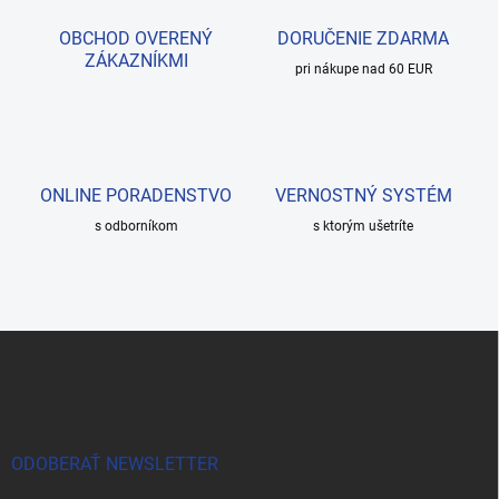
OBCHOD OVERENÝ
DORUČENIE ZDARMA
ZÁKAZNÍKMI
pri nákupe nad 60 EUR
ONLINE PORADENSTVO
VERNOSTNÝ SYSTÉM
s odborníkom
s ktorým ušetríte
Z
á
p
ä
t
i
ODOBERAŤ NEWSLETTER
e