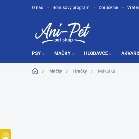
Prejsť
O nás
Bonusový program
Doručenie
Vráte
na
obsah
PSY
MAČKY
HLODAVCE
AKVARI
Domov
Mačky
Hračky
Mávatká