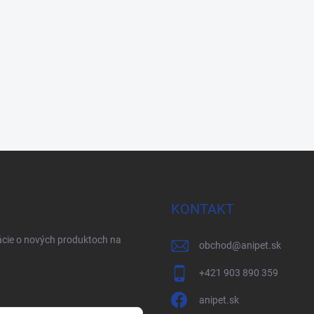
KONTAKT
ácie o nových produktoch na
obchod
@
anipet.sk
+421 903 890 359
anipet.sk