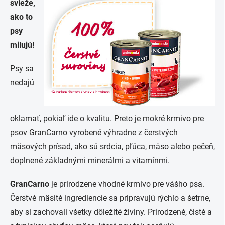
svieže,
ako to
psy
milujú!
Psy sa
nedajú
oklamať, pokiaľ ide o kvalitu. Preto je mokré krmivo pre
psov GranCarno vyrobené výhradne z čerstvých
mäsových prísad, ako sú srdcia, pľúca, mäso alebo pečeň,
doplnené základnými minerálmi a vitamínmi.
GranCarno
je prirodzene vhodné krmivo pre vášho psa.
Čerstvé mäsité ingrediencie sa pripravujú rýchlo a šetrne,
aby si zachovali všetky dôležité živiny. Prirodzené, čisté a