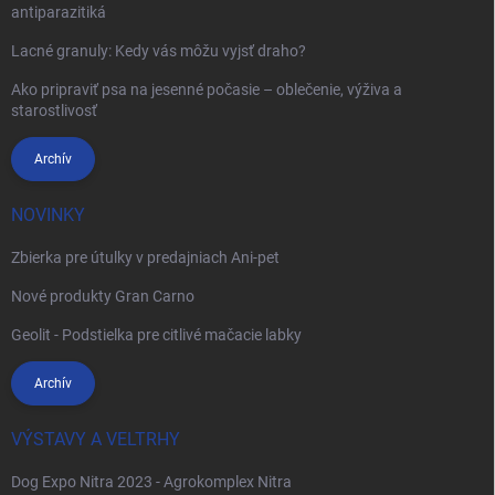
antiparazitiká
Lacné granuly: Kedy vás môžu vyjsť draho?
Ako pripraviť psa na jesenné počasie – oblečenie, výživa a
starostlivosť
Archív
NOVINKY
Zbierka pre útulky v predajniach Ani-pet
Nové produkty Gran Carno
Geolit - Podstielka pre citlivé mačacie labky
Archív
VÝSTAVY A VELTRHY
Dog Expo Nitra 2023 - Agrokomplex Nitra