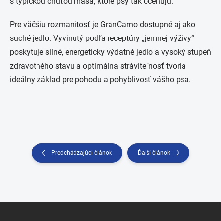
s typickou chuťou mäsa, ktoré psy tak oceňujú.
Pre väčšiu rozmanitosť je GranCarno dostupné aj ako
suché jedlo. Vyvinutý podľa receptúry „jemnej výživy“
poskytuje silné, energeticky výdatné jedlo a vysoký stupeň
zdravotného stavu a optimálna stráviteľnosť tvoria
ideálny základ pre pohodu a pohyblivosť vášho psa.
Predchádzajúci článok
Ďalší článok
Z
á