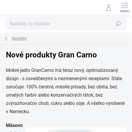
Prejsť
na
obsah
Hľadať
Novinky
Nové produkty Gran Carno
Mokré jedlo GranCarno má teraz nový, optimalizovaný
dizajn - s osvedčenými a nezmenenými receptami. Stále
zaručuje: 100% čerstvé, mäsité prísady, bez obilia, bez
umelých farbív alebo konzervačných látok, bez
zvýrazňovačov chuti, cukru alebo sóje. A všetko vyrobené
v Nemecku.
Mäsovo