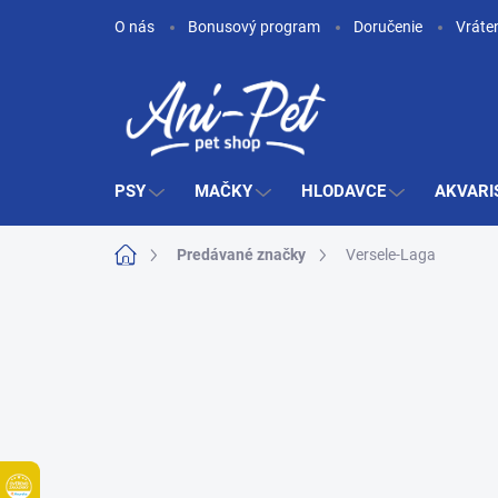
Prejsť
O nás
Bonusový program
Doručenie
Vráte
na
obsah
PSY
MAČKY
HLODAVCE
AKVARI
Domov
Predávané značky
Versele-Laga