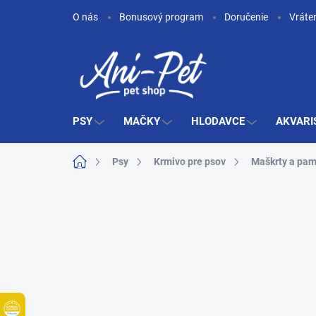
Prejsť
O nás
Bonusový program
Doručenie
Vráte
na
obsah
PSY
MAČKY
HLODAVCE
AKVARI
Domov
Psy
Krmivo pre psov
Maškrty a pam