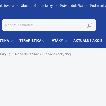
nie tovaru
Obchodné podmienky
Právna doložka
Podmienky
Hľadať
STIKA
TERARISTIKA
VTÁKY
AKTUÁLNE AKCIE
lsky
Alpha Spirit Snack - Kačacie kocky 35g