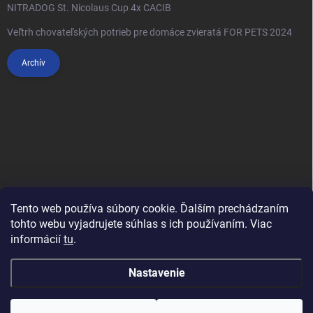
NITRADOG St. Nicolaus Cup 4x CACIB
Veľtrh chovateľských potrieb pre domáce zvieratá FOR PETS 2024
Archív
Tento web používa súbory cookie. Ďalším prechádzaním
tohto webu vyjadrujete súhlas s ich používaním. Viac
informácií
tu
.
Anypet.cz
Nastavenie
Copyright 2026
Anipet.sk
. Všetky práva vyhradené.
Upraviť nastavenie
cookies