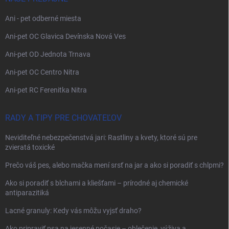
Ani - pet odberné miesta
Ani-pet OC Glavica Devínska Nová Ves
Ani-pet OD Jednota Trnava
Ani-pet OC Centro Nitra
Ani-pet RC Ferenitka Nitra
RADY A TIPY PRE CHOVATEĽOV
Neviditeľné nebezpečenstvá jari: Rastliny a kvety, ktoré sú pre
zvieratá toxické
Prečo váš pes, alebo mačka mení srsť na jar a ako si poradiť s chlpmi?
Ako si poradiť s blchami a kliešťami – prírodné aj chemické
antiparazitiká
Lacné granuly: Kedy vás môžu vyjsť draho?
Ako pripraviť psa na jesenné počasie – oblečenie, výživa a