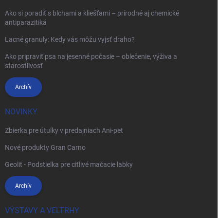
Ako si poradiť s blchami a kliešťami – prírodné aj chemické
antiparazitiká
Lacné granuly: Kedy vás môžu vyjsť draho?
Ako pripraviť psa na jesenné počasie – oblečenie, výživa a
starostlivosť
Archív
NOVINKY
Zbierka pre útulky v predajniach Ani-pet
Nové produkty Gran Carno
Geolit - Podstielka pre citlivé mačacie labky
Archív
VÝSTAVY A VELTRHY