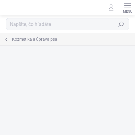
Prejsť
na
obsah
Hľadať
Kozmetika a úprava psa