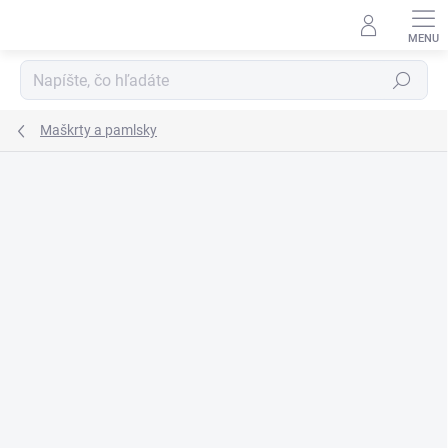
Prejsť
na
obsah
Hľadať
Maškrty a pamlsky