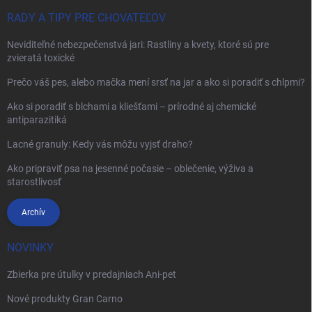
RADY A TIPY PRE CHOVATEĽOV
Neviditeľné nebezpečenstvá jari: Rastliny a kvety, ktoré sú pre
zvieratá toxické
Prečo váš pes, alebo mačka mení srsť na jar a ako si poradiť s chlpmi?
Ako si poradiť s blchami a kliešťami – prírodné aj chemické
antiparazitiká
Lacné granuly: Kedy vás môžu vyjsť draho?
Ako pripraviť psa na jesenné počasie – oblečenie, výživa a
starostlivosť
Archív
NOVINKY
Zbierka pre útulky v predajniach Ani-pet
Nové produkty Gran Carno