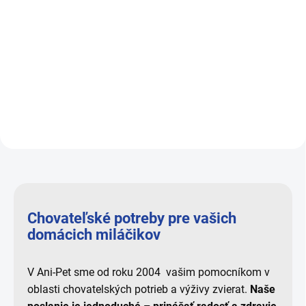
Adult - Hovädzie a
Senior - Hovädzie a hydin
morčacie srdcia 150g
150g
0,95 €
0,95 €
Do košíka
Do košíka
Chovateľské potreby pre vašich
domácich miláčikov
V Ani-Pet sme od roku 2004 vašim pomocníkom v
oblasti chovatelských potrieb a výživy zvierat.
Naše