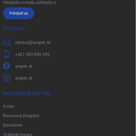
Vložením e-mailu súhlasíte s
podmienkami ochrany osobných údajov
Prihlásiť sa
KONTAKT
obchod
@
anipet.sk
+421 903 890 359
anipet.sk
anipet.sk
INFORMÁCIE PRE VÁS
O nás
Bonusový program
Doručenie
Vrátenie tovaru