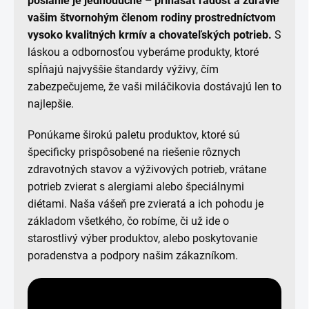
poslanie je jednoduché – prinášať radosť a zdravie
vašim štvornohým členom rodiny prostredníctvom
vysoko kvalitných krmív a chovateľských potrieb.
S
láskou a odbornosťou vyberáme produkty, ktoré
spĺňajú najvyššie štandardy výživy, čím
zabezpečujeme, že vaši miláčikovia dostávajú len to
najlepšie.
Ponúkame širokú paletu produktov, ktoré sú
špecificky prispôsobené na riešenie rôznych
zdravotných stavov a výživových potrieb, vrátane
potrieb zvierat s alergiami alebo špeciálnymi
diétami. Naša vášeň pre zvieratá a ich pohodu je
základom všetkého, čo robíme, či už ide o
starostlivý výber produktov, alebo poskytovanie
poradenstva a podpory našim zákazníkom.