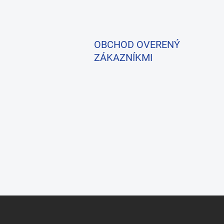
OBCHOD OVERENÝ
ZÁKAZNÍKMI
Z
á
p