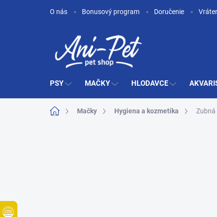
Prejsť
O nás
Bonusový program
Doručenie
Vráte
na
obsah
PSY
MAČKY
HLODAVCE
AKVARI
Domov
Mačky
Hygiena a kozmetika
Zubná 