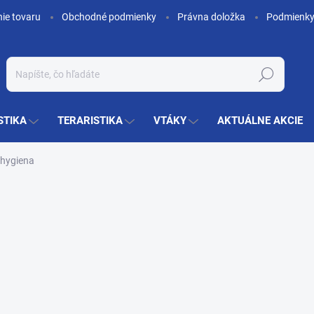
nie tovaru
Obchodné podmienky
Právna doložka
Podmienky
Hľadať
STIKA
TERARISTIKA
VTÁKY
AKTUÁLNE AKCIE
hygiena