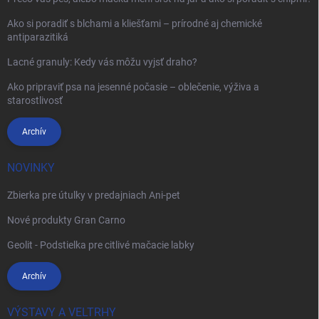
Ako si poradiť s blchami a kliešťami – prírodné aj chemické
antiparazitiká
Lacné granuly: Kedy vás môžu vyjsť draho?
Ako pripraviť psa na jesenné počasie – oblečenie, výživa a
starostlivosť
Archív
NOVINKY
Zbierka pre útulky v predajniach Ani-pet
Nové produkty Gran Carno
Geolit - Podstielka pre citlivé mačacie labky
Archív
VÝSTAVY A VELTRHY