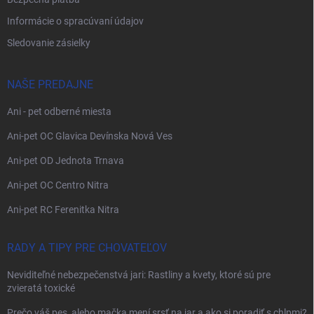
Informácie o spracúvaní údajov
Sledovanie zásielky
NAŠE PREDAJNE
Ani - pet odberné miesta
Ani-pet OC Glavica Devínska Nová Ves
Ani-pet OD Jednota Trnava
Ani-pet OC Centro Nitra
Ani-pet RC Ferenitka Nitra
RADY A TIPY PRE CHOVATEĽOV
Neviditeľné nebezpečenstvá jari: Rastliny a kvety, ktoré sú pre
zvieratá toxické
Prečo váš pes, alebo mačka mení srsť na jar a ako si poradiť s chlpmi?