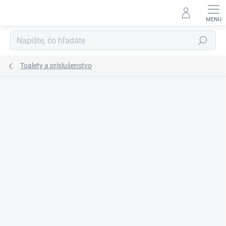
Prejsť
na
obsah
Hľadať
Toalety a príslušenstvo