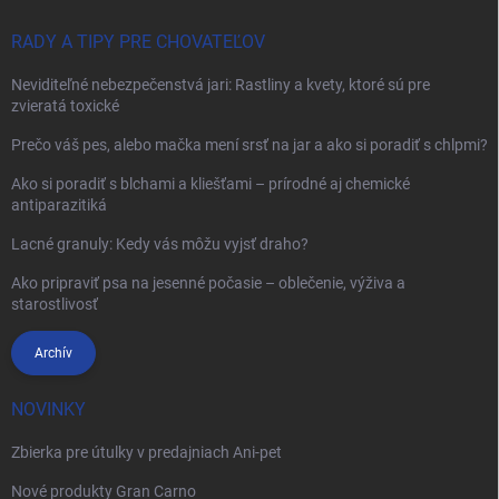
RADY A TIPY PRE CHOVATEĽOV
Neviditeľné nebezpečenstvá jari: Rastliny a kvety, ktoré sú pre
zvieratá toxické
Prečo váš pes, alebo mačka mení srsť na jar a ako si poradiť s chlpmi?
Ako si poradiť s blchami a kliešťami – prírodné aj chemické
antiparazitiká
Lacné granuly: Kedy vás môžu vyjsť draho?
Ako pripraviť psa na jesenné počasie – oblečenie, výživa a
starostlivosť
Archív
NOVINKY
Zbierka pre útulky v predajniach Ani-pet
Nové produkty Gran Carno