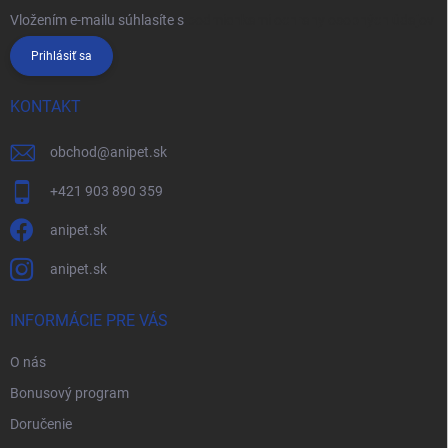
Vložením e-mailu súhlasíte s
podmienkami ochrany osobných údajov
Prihlásiť sa
KONTAKT
obchod
@
anipet.sk
+421 903 890 359
anipet.sk
anipet.sk
INFORMÁCIE PRE VÁS
O nás
Bonusový program
Doručenie