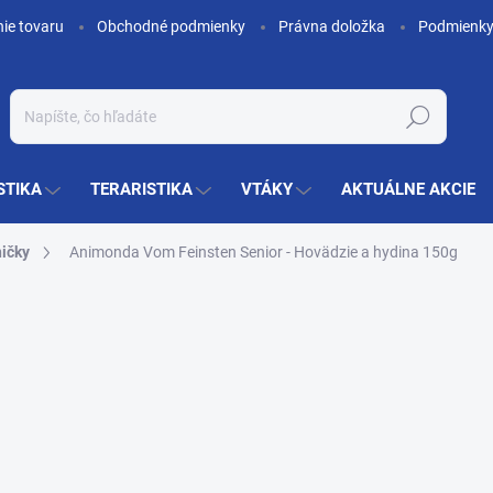
nie tovaru
Obchodné podmienky
Právna doložka
Podmienky
Hľadať
STIKA
TERARISTIKA
VTÁKY
AKTUÁLNE AKCIE
ničky
Animonda Vom Feinsten Senior - Hovädzie a hydina 150g