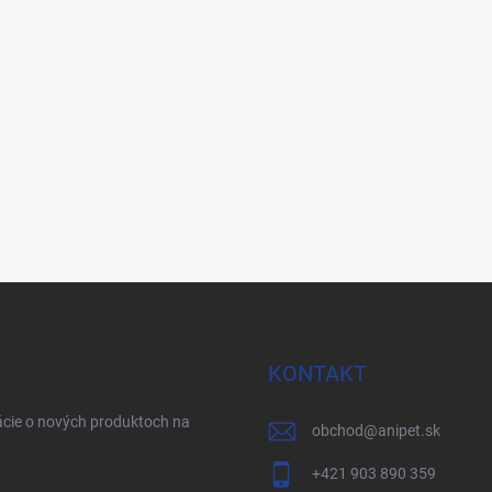
KONTAKT
ácie o nových produktoch na
obchod
@
anipet.sk
+421 903 890 359