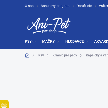
Prejsť
O nás
Bonusový program
Doručenie
Vráte
na
obsah
PSY
MAČKY
HLODAVCE
AKVARI
Domov
Psy
Krmivo pre psov
Kapsičky a va