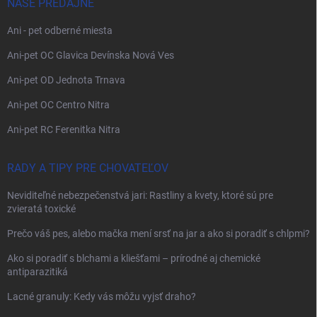
NAŠE PREDAJNE
Ani - pet odberné miesta
Ani-pet OC Glavica Devínska Nová Ves
Ani-pet OD Jednota Trnava
Ani-pet OC Centro Nitra
Ani-pet RC Ferenitka Nitra
RADY A TIPY PRE CHOVATEĽOV
Neviditeľné nebezpečenstvá jari: Rastliny a kvety, ktoré sú pre
zvieratá toxické
Prečo váš pes, alebo mačka mení srsť na jar a ako si poradiť s chlpmi?
Ako si poradiť s blchami a kliešťami – prírodné aj chemické
antiparazitiká
Lacné granuly: Kedy vás môžu vyjsť draho?