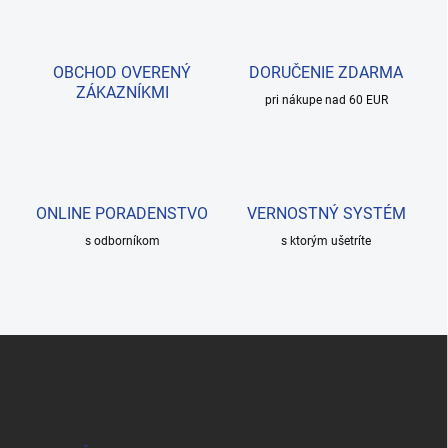
OBCHOD OVERENÝ
DORUČENIE ZDARMA
ZÁKAZNÍKMI
pri nákupe nad 60 EUR
ONLINE PORADENSTVO
VERNOSTNÝ SYSTÉM
s odborníkom
s ktorým ušetríte
Z
á
p
ä
t