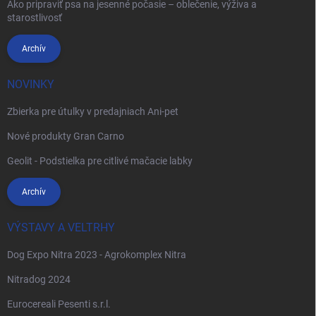
Ako pripraviť psa na jesenné počasie – oblečenie, výživa a
starostlivosť
Archív
NOVINKY
Zbierka pre útulky v predajniach Ani-pet
Nové produkty Gran Carno
Geolit - Podstielka pre citlivé mačacie labky
Archív
VÝSTAVY A VELTRHY
Dog Expo Nitra 2023 - Agrokomplex Nitra
Nitradog 2024
Eurocereali Pesenti s.r.l.