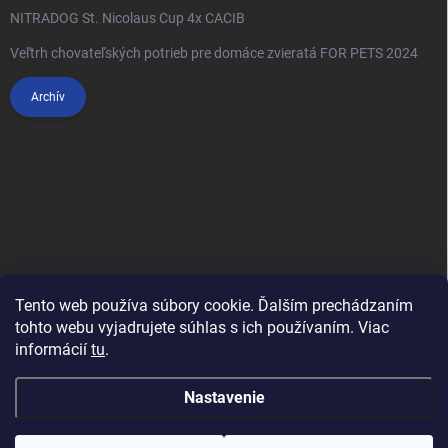
NITRADOG St. Nicolaus Cup 4x CACIB
Veľtrh chovateľských potrieb pre domáce zvieratá FOR PETS 2024
Archív
Tento web používa súbory cookie. Ďalším prechádzaním
tohto webu vyjadrujete súhlas s ich používaním. Viac
informácií
tu
.
Anypet.cz
Nastavenie
Copyright 2026
Anipet.sk
. Všetky práva vyhradené.
Upraviť nastavenie