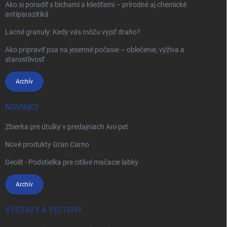
Ako si poradiť s blchami a kliešťami – prírodné aj chemické
antiparazitiká
Lacné granuly: Kedy vás môžu vyjsť draho?
Ako pripraviť psa na jesenné počasie – oblečenie, výživa a
starostlivosť
Archív
NOVINKY
Zbierka pre útulky v predajniach Ani-pet
Nové produkty Gran Carno
Geolit - Podstielka pre citlivé mačacie labky
Archív
VÝSTAVY A VELTRHY