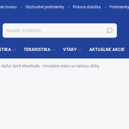
nie tovaru
Obchodné podmienky
Právna doložka
Podmienky
Hľadať
STIKA
TERARISTIKA
VTÁKY
AKTUÁLNE AKCIE
Alpha Spirit Meatballs - Hovädzie mäso so šalviou 400g