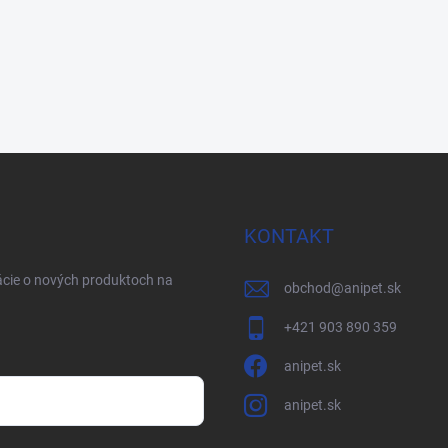
KONTAKT
ácie o nových produktoch na
obchod
@
anipet.sk
+421 903 890 359
anipet.sk
anipet.sk