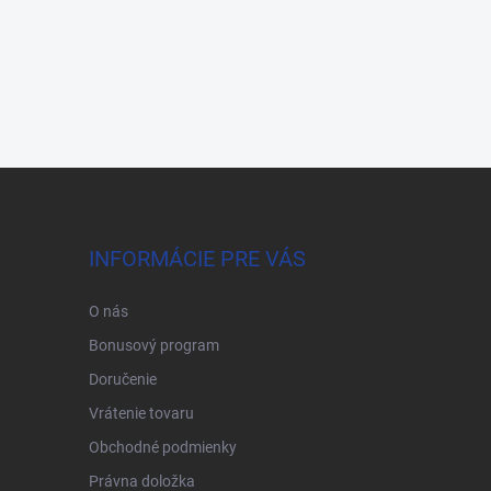
INFORMÁCIE PRE VÁS
O nás
Bonusový program
Doručenie
Vrátenie tovaru
Obchodné podmienky
Právna doložka