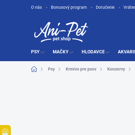
Prejsť
O nás
Bonusový program
Doručenie
Vráte
na
obsah
PSY
MAČKY
HLODAVCE
AKVARI
Domov
Psy
Krmivo pre psov
Konzervy