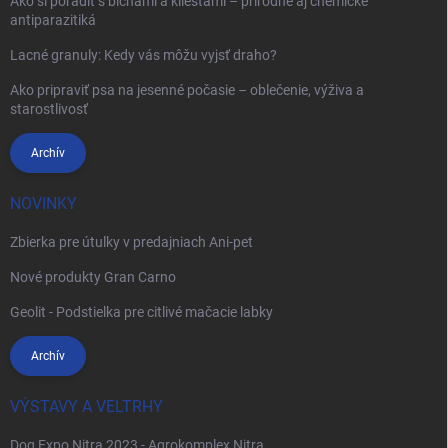
Ako si poradiť s blchami a kliešťami – prírodné aj chemické
antiparazitiká
Lacné granuly: Kedy vás môžu vyjsť draho?
Ako pripraviť psa na jesenné počasie – oblečenie, výživa a
starostlivosť
Archív
NOVINKY
Zbierka pre útulky v predajniach Ani-pet
Nové produkty Gran Carno
Geolit - Podstielka pre citlivé mačacie labky
Archív
VÝSTAVY A VELTRHY
Dog Expo Nitra 2023 - Agrokomplex Nitra