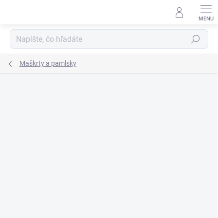
Prejsť
na
obsah
Hľadať
Maškrty a pamlsky