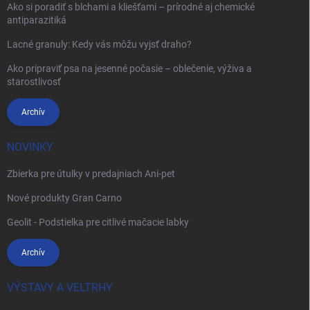
Ako si poradiť s blchami a kliešťami – prírodné aj chemické
antiparazitiká
Lacné granuly: Kedy vás môžu vyjsť draho?
Ako pripraviť psa na jesenné počasie – oblečenie, výživa a
starostlivosť
Archív
NOVINKY
Zbierka pre útulky v predajniach Ani-pet
Nové produkty Gran Carno
Geolit - Podstielka pre citlivé mačacie labky
Archív
VÝSTAVY A VELTRHY