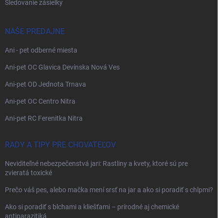
Sledovanie zásielky
NAŠE PREDAJNE
Ani - pet odberné miesta
Ani-pet OC Glavica Devínska Nová Ves
Ani-pet OD Jednota Trnava
Ani-pet OC Centro Nitra
Ani-pet RC Ferenitka Nitra
RADY A TIPY PRE CHOVATEĽOV
Neviditeľné nebezpečenstvá jari: Rastliny a kvety, ktoré sú pre
zvieratá toxické
Prečo váš pes, alebo mačka mení srsť na jar a ako si poradiť s chlpmi?
Ako si poradiť s blchami a kliešťami – prírodné aj chemické
antiparazitiká