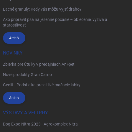
Lacné granuly: Kedy vás môžu vyjsť draho?
Ako pripraviť psa na jesenné počasie – oblečenie, výživa a
starostlivosť
Archív
NOVINKY
Zbierka pre útulky v predajniach Ani-pet
Nové produkty Gran Carno
Geolit - Podstielka pre citlivé mačacie labky
Archív
VÝSTAVY A VELTRHY
Dog Expo Nitra 2023 - Agrokomplex Nitra