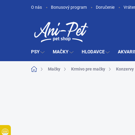
Prejsť
O nás
Bonusový program
Doručenie
Vráte
na
obsah
PSY
MAČKY
HLODAVCE
AKVARI
Domov
Mačky
Krmivo pre mačky
Konzervy