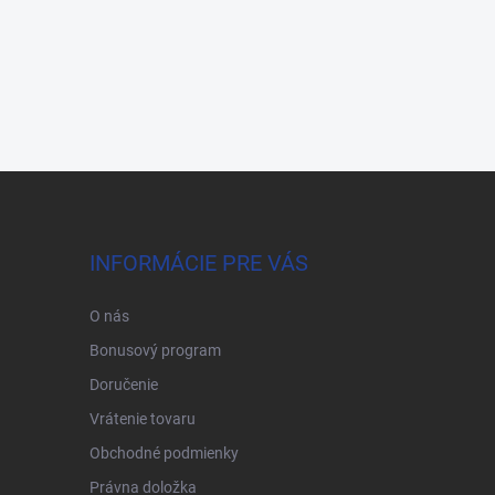
INFORMÁCIE PRE VÁS
O nás
Bonusový program
Doručenie
Vrátenie tovaru
Obchodné podmienky
Právna doložka