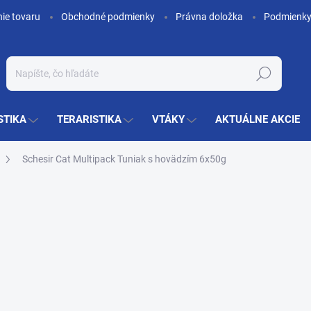
nie tovaru
Obchodné podmienky
Právna doložka
Podmienky
Hľadať
STIKA
TERARISTIKA
VTÁKY
AKTUÁLNE AKCIE
Schesir Cat Multipack Tuniak s hovädzím 6x50g