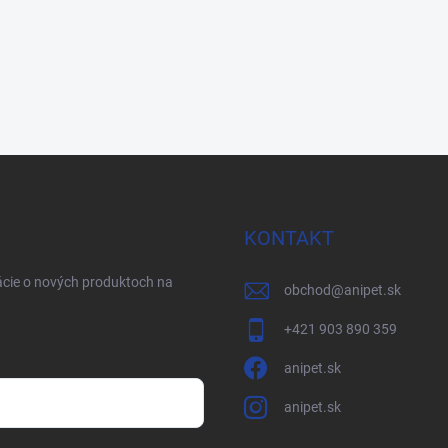
KONTAKT
ácie o nových produktoch na
obchod
@
anipet.sk
+421 903 890 359
anipet.sk
anipet.sk