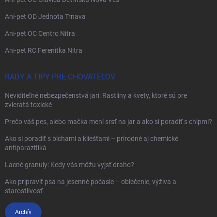
Ani-pet OD Jednota Trnava
Ani-pet OC Centro Nitra
Ani-pet RC Ferenitka Nitra
RADY A TIPY PRE CHOVATEĽOV
Neviditeľné nebezpečenstvá jari: Rastliny a kvety, ktoré sú pre
zvieratá toxické
Prečo váš pes, alebo mačka mení srsť na jar a ako si poradiť s chlpmi?
Ako si poradiť s blchami a kliešťami – prírodné aj chemické
antiparazitiká
Lacné granuly: Kedy vás môžu vyjsť draho?
Ako pripraviť psa na jesenné počasie – oblečenie, výživa a
starostlivosť
Archív