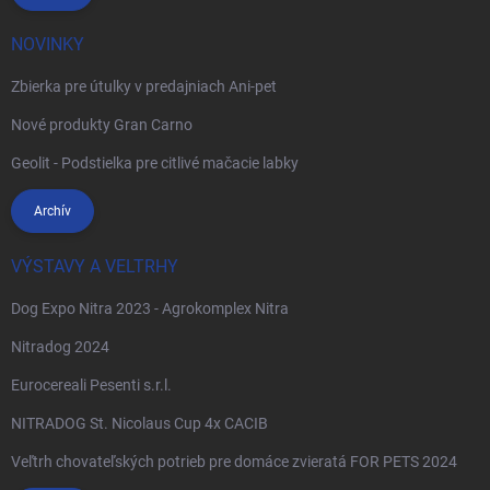
NOVINKY
Zbierka pre útulky v predajniach Ani-pet
Nové produkty Gran Carno
Geolit - Podstielka pre citlivé mačacie labky
Archív
VÝSTAVY A VELTRHY
Dog Expo Nitra 2023 - Agrokomplex Nitra
Nitradog 2024
Eurocereali Pesenti s.r.l.
NITRADOG St. Nicolaus Cup 4x CACIB
Veľtrh chovateľských potrieb pre domáce zvieratá FOR PETS 2024