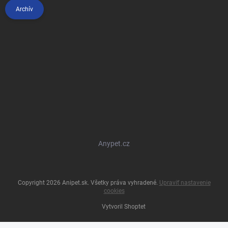
Archív
Anypet.cz
Copyright 2026
Anipet.sk
. Všetky práva vyhradené.
Upraviť nastavenie
cookies
Vytvoril Shoptet