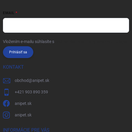
EMAIL
Vložením e-mailu súhlasíte s
podmienkami ochrany osobných údajov
Prihlásiť sa
KONTAKT
obchod
@
anipet.sk
+421 903 890 359
anipet.sk
anipet.sk
INFORMÁCIE PRE VÁS