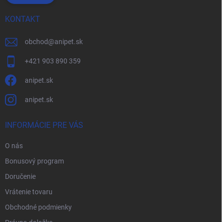
KONTAKT
obchod
@
anipet.sk
+421 903 890 359
anipet.sk
anipet.sk
INFORMÁCIE PRE VÁS
O nás
Bonusový program
Doručenie
Vrátenie tovaru
Obchodné podmienky