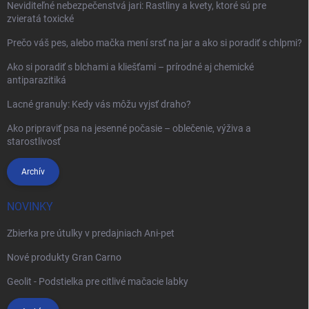
Neviditeľné nebezpečenstvá jari: Rastliny a kvety, ktoré sú pre
zvieratá toxické
Prečo váš pes, alebo mačka mení srsť na jar a ako si poradiť s chlpmi?
Ako si poradiť s blchami a kliešťami – prírodné aj chemické
antiparazitiká
Lacné granuly: Kedy vás môžu vyjsť draho?
Ako pripraviť psa na jesenné počasie – oblečenie, výživa a
starostlivosť
Archív
NOVINKY
Zbierka pre útulky v predajniach Ani-pet
Nové produkty Gran Carno
Geolit - Podstielka pre citlivé mačacie labky