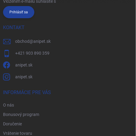
Vložením e-mailu súhlasíte s
podmienkami ochrany osobných údajov
Prihlásiť sa
KONTAKT
obchod
@
anipet.sk
+421 903 890 359
anipet.sk
anipet.sk
INFORMÁCIE PRE VÁS
O nás
Bonusový program
Doručenie
Vrátenie tovaru