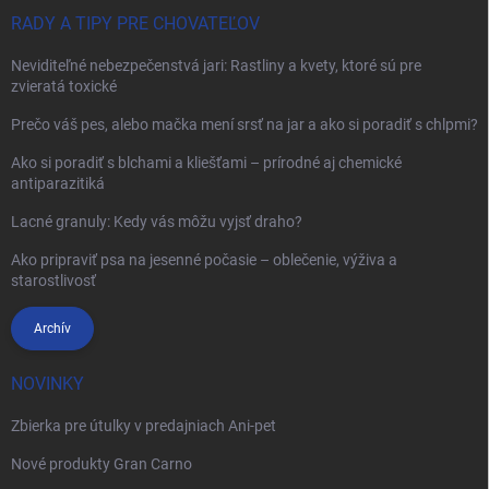
RADY A TIPY PRE CHOVATEĽOV
Neviditeľné nebezpečenstvá jari: Rastliny a kvety, ktoré sú pre
zvieratá toxické
Prečo váš pes, alebo mačka mení srsť na jar a ako si poradiť s chlpmi?
Ako si poradiť s blchami a kliešťami – prírodné aj chemické
antiparazitiká
Lacné granuly: Kedy vás môžu vyjsť draho?
Ako pripraviť psa na jesenné počasie – oblečenie, výživa a
starostlivosť
Archív
NOVINKY
Zbierka pre útulky v predajniach Ani-pet
Nové produkty Gran Carno