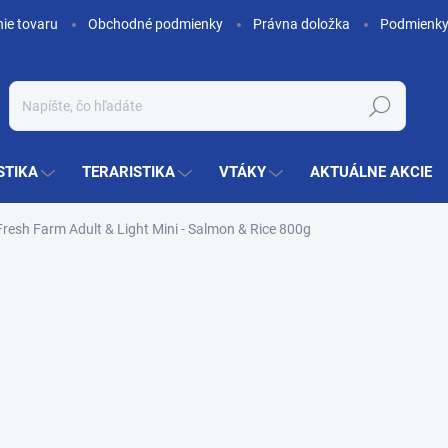
nie tovaru
Obchodné podmienky
Právna doložka
Podmienky
Hľadať
STIKA
TERARISTIKA
VTÁKY
AKTUÁLNE AKCIE
Fresh Farm Adult & Light Mini - Salmon & Rice 800g