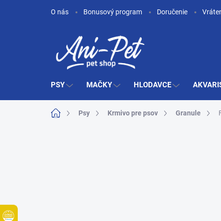
Prejsť
O nás
Bonusový program
Doručenie
Vráte
na
obsah
PSY
MAČKY
HLODAVCE
AKVARI
Domov
Psy
Krmivo pre psov
Granule