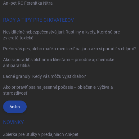
Ani-pet RC Ferenitka Nitra
RADY A TIPY PRE CHOVATEĽOV
Neviditeľné nebezpečenstvá jari: Rastliny a kvety, ktoré sú pre
zvieratá toxické
Prečo váš pes, alebo mačka mení srsť na jar a ako si poradiť s chlpmi?
Ako si poradiť s blchami a kliešťami – prírodné aj chemické
antiparazitiká
Lacné granuly: Kedy vás môžu vyjsť draho?
Ako pripraviť psa na jesenné počasie – oblečenie, výživa a
starostlivosť
Archív
NOVINKY
Zbierka pre útulky v predajniach Ani-pet