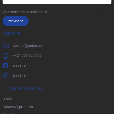
Vložením e-mailu súhlasíte s
podmienkami ochrany osobných údajov
Prihlásiť sa
KONTAKT
obchod
@
anipet.sk
+421 903 890 359
anipet.sk
anipet.sk
INFORMÁCIE PRE VÁS
O nás
Bonusový program