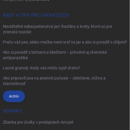
RADY A TIPY PRE CHOVATEĽOV
Neviditeľné nebezpečenstvá jari: Rastliny a kvety, ktoré sú pre
zvieratá toxické
Prečo váš pes, alebo mačka mení srsť na jar a ako si poradiť s chlpmi?
Ako si poradiť s blchami a kliešťami – prírodné aj chemické
antiparazitiká
Lacné granuly: Kedy vás môžu vyjsť draho?
Ako pripraviť psa na jesenné počasie – oblečenie, výživa a
starostlivosť
Archív
NOVINKY
Zbierka pre útulky v predajniach Ani-pet