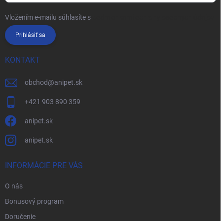
Vložením e-mailu súhlasíte s
podmienkami ochrany osobných údajov
Prihlásiť sa
KONTAKT
obchod
@
anipet.sk
+421 903 890 359
anipet.sk
anipet.sk
INFORMÁCIE PRE VÁS
O nás
Bonusový program
Doručenie