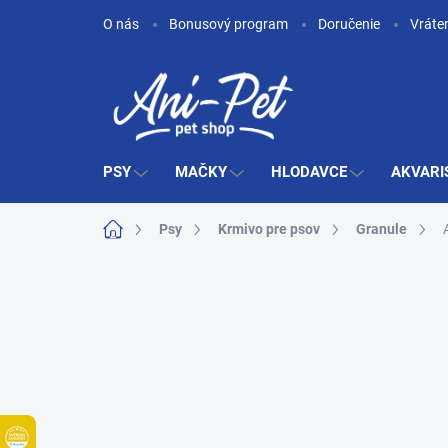
Prejsť
O nás
Bonusový program
Doručenie
Vráte
na
obsah
PSY
MAČKY
HLODAVCE
AKVARI
Domov
Psy
Krmivo pre psov
Granule