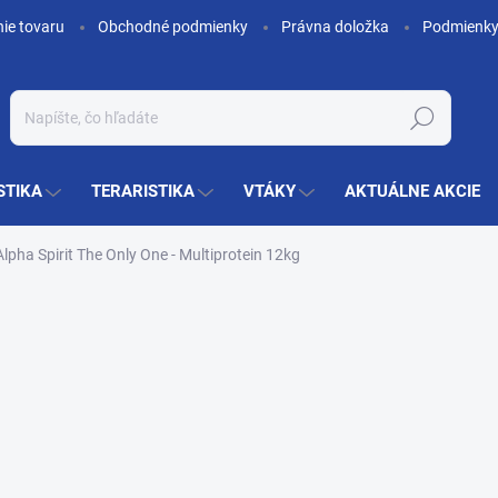
nie tovaru
Obchodné podmienky
Právna doložka
Podmienky
Hľadať
STIKA
TERARISTIKA
VTÁKY
AKTUÁLNE AKCIE
Alpha Spirit The Only One - Multiprotein 12kg