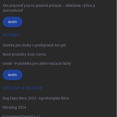
Ako pripraviť psa na jesenné počasie – oblečenie, výživa a
starostlivosť
Archív
NOVINKY
Zbierka pre útulky v predajniach Ani-pet
Nové produkty Gran Carno
Geolit - Podstielka pre citlivé mačacie labky
Archív
VÝSTAVY A VELTRHY
Dog Expo Nitra 2023 - Agrokomplex Nitra
Nitradog 2024
Eurocereali Pesenti s.r.l.