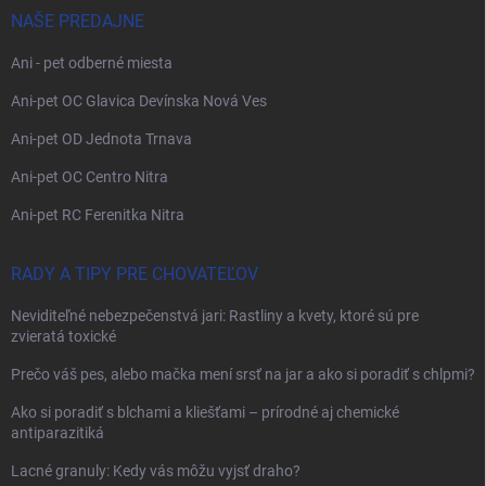
NAŠE PREDAJNE
Ani - pet odberné miesta
Ani-pet OC Glavica Devínska Nová Ves
Ani-pet OD Jednota Trnava
Ani-pet OC Centro Nitra
Ani-pet RC Ferenitka Nitra
RADY A TIPY PRE CHOVATEĽOV
Neviditeľné nebezpečenstvá jari: Rastliny a kvety, ktoré sú pre
zvieratá toxické
Prečo váš pes, alebo mačka mení srsť na jar a ako si poradiť s chlpmi?
Ako si poradiť s blchami a kliešťami – prírodné aj chemické
antiparazitiká
Lacné granuly: Kedy vás môžu vyjsť draho?