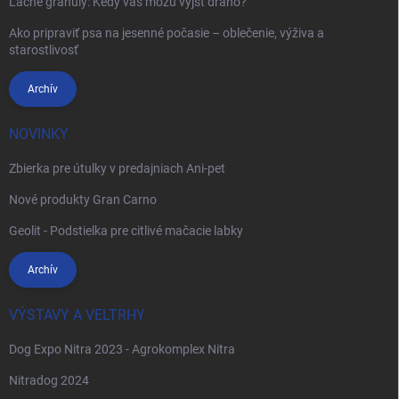
Lacné granuly: Kedy vás môžu vyjsť draho?
Ako pripraviť psa na jesenné počasie – oblečenie, výživa a
starostlivosť
Archív
NOVINKY
Zbierka pre útulky v predajniach Ani-pet
Nové produkty Gran Carno
Geolit - Podstielka pre citlivé mačacie labky
Archív
VÝSTAVY A VELTRHY
Dog Expo Nitra 2023 - Agrokomplex Nitra
Nitradog 2024