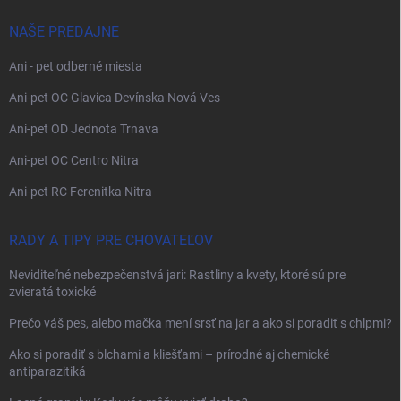
NAŠE PREDAJNE
Ani - pet odberné miesta
Ani-pet OC Glavica Devínska Nová Ves
Ani-pet OD Jednota Trnava
Ani-pet OC Centro Nitra
Ani-pet RC Ferenitka Nitra
RADY A TIPY PRE CHOVATEĽOV
Neviditeľné nebezpečenstvá jari: Rastliny a kvety, ktoré sú pre
zvieratá toxické
Prečo váš pes, alebo mačka mení srsť na jar a ako si poradiť s chlpmi?
Ako si poradiť s blchami a kliešťami – prírodné aj chemické
antiparazitiká