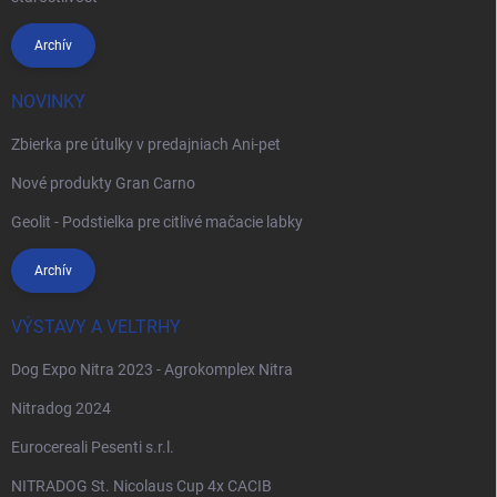
Archív
NOVINKY
Zbierka pre útulky v predajniach Ani-pet
Nové produkty Gran Carno
Geolit - Podstielka pre citlivé mačacie labky
Archív
VÝSTAVY A VELTRHY
Dog Expo Nitra 2023 - Agrokomplex Nitra
Nitradog 2024
Eurocereali Pesenti s.r.l.
NITRADOG St. Nicolaus Cup 4x CACIB