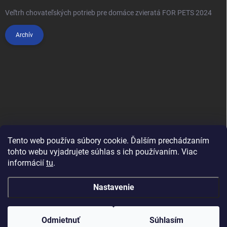
Veľtrh chovateľských potrieb pre domáce zvieratá FOR PETS 2024
Archív
Tento web používa súbory cookie. Ďalším prechádzaním
tohto webu vyjadrujete súhlas s ich používaním. Viac
informácií
tu
.
Anypet.cz
Nastavenie
Copyright 2026
Anipet.sk
. Všetky práva vyhradené.
Upraviť nastavenie
cookies
Odmietnuť
Súhlasím