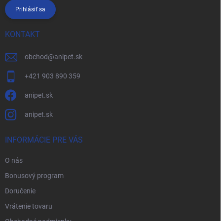
Prihlásiť sa
KONTAKT
obchod
@
anipet.sk
+421 903 890 359
anipet.sk
anipet.sk
INFORMÁCIE PRE VÁS
O nás
Bonusový program
Doručenie
Vrátenie tovaru