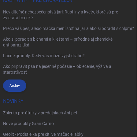
RADY A TIPY PRE CHOVATEĽOV
Neviditeľné nebezpečenstvá jari: Rastliny a kvety, ktoré sú pre
zvieratá toxické
Prečo váš pes, alebo mačka mení srsť na jar a ako si poradiť s chlpmi?
Ako si poradiť s blchami a kliešťami – prírodné aj chemické
antiparazitiká
Lacné granuly: Kedy vás môžu vyjsť draho?
Ako pripraviť psa na jesenné počasie – oblečenie, výživa a
starostlivosť
Archív
NOVINKY
Zbierka pre útulky v predajniach Ani-pet
Nové produkty Gran Carno
Geolit - Podstielka pre citlivé mačacie labky