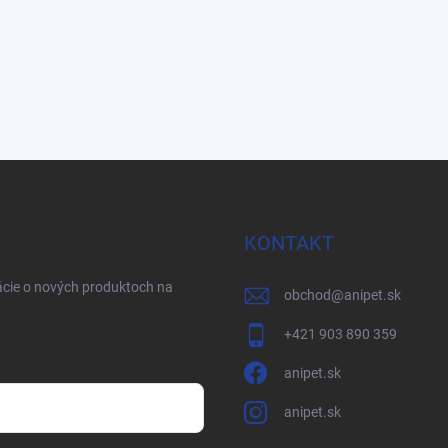
KONTAKT
ácie o nových produktoch na
obchod
@
anipet.sk
+421 903 890 359
anipet.sk
anipet.sk