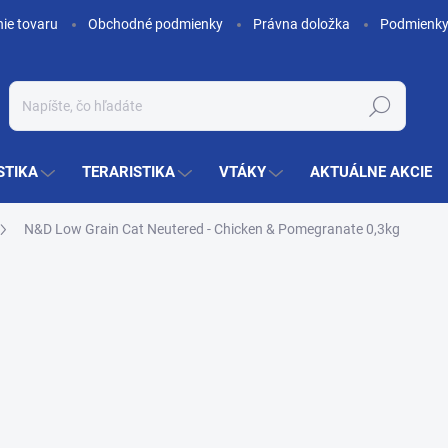
nie tovaru
Obchodné podmienky
Právna doložka
Podmienky
Hľadať
STIKA
TERARISTIKA
VTÁKY
AKTUÁLNE AKCIE
N&D Low Grain Cat Neutered - Chicken & Pomegranate 0,3kg