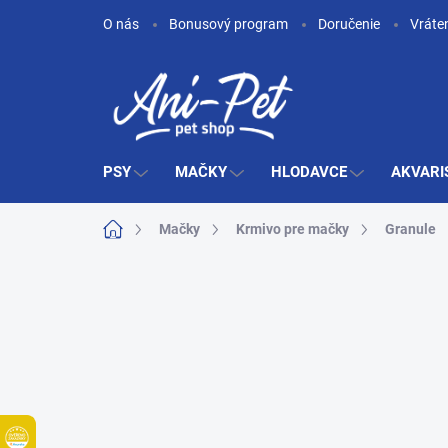
Prejsť
O nás
Bonusový program
Doručenie
Vráte
na
obsah
PSY
MAČKY
HLODAVCE
AKVARI
Domov
Mačky
Krmivo pre mačky
Granule