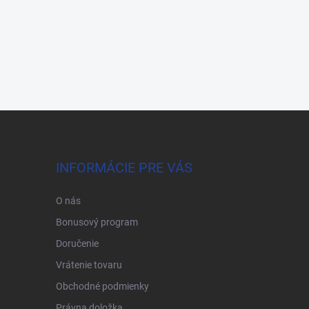
INFORMÁCIE PRE VÁS
O nás
Bonusový program
Doručenie
Vrátenie tovaru
Obchodné podmienky
Právna doložka