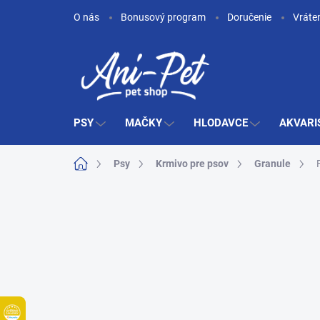
Prejsť
O nás
Bonusový program
Doručenie
Vráte
na
obsah
PSY
MAČKY
HLODAVCE
AKVARI
Domov
Psy
Krmivo pre psov
Granule