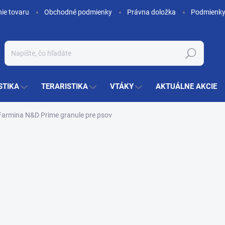
nie tovaru
Obchodné podmienky
Právna doložka
Podmienky
Hľadať
STIKA
TERARISTIKA
VTÁKY
AKTUÁLNE AKCIE
Farmina N&D Prime granule pre psov