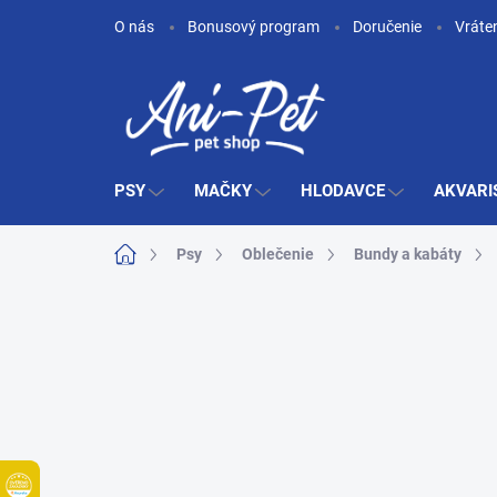
Prejsť
O nás
Bonusový program
Doručenie
Vráte
na
obsah
PSY
MAČKY
HLODAVCE
AKVARI
Domov
Psy
Oblečenie
Bundy a kabáty