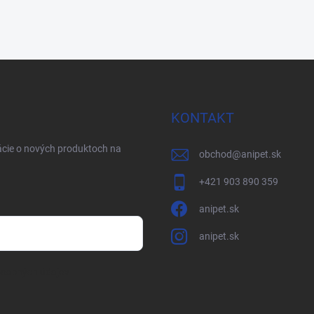
KONTAKT
ácie o nových produktoch na
obchod
@
anipet.sk
+421 903 890 359
anipet.sk
anipet.sk
osobných údajov