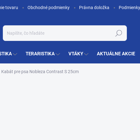
nie tovaru
Obchodné podmienky
Právna doložka
Podmienky
Hľadať
STIKA
TERARISTIKA
VTÁKY
AKTUÁLNE AKCIE
Kabát pre psa Nobleza Contrast S 25cm