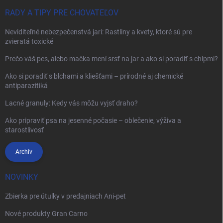
RADY A TIPY PRE CHOVATEĽOV
Neviditeľné nebezpečenstvá jari: Rastliny a kvety, ktoré sú pre
zvieratá toxické
Prečo váš pes, alebo mačka mení srsť na jar a ako si poradiť s chlpmi?
Ako si poradiť s blchami a kliešťami – prírodné aj chemické
antiparazitiká
Lacné granuly: Kedy vás môžu vyjsť draho?
Ako pripraviť psa na jesenné počasie – oblečenie, výživa a
starostlivosť
Archív
NOVINKY
Zbierka pre útulky v predajniach Ani-pet
Nové produkty Gran Carno