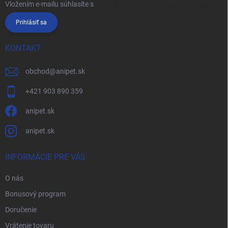
Vložením e-mailu súhlasíte s
podmienkami ochrany osobných údajov
Prihlásiť sa
KONTAKT
obchod
@
anipet.sk
+421 903 890 359
anipet.sk
anipet.sk
INFORMÁCIE PRE VÁS
O nás
Bonusový program
Doručenie
Vrátenie tovaru