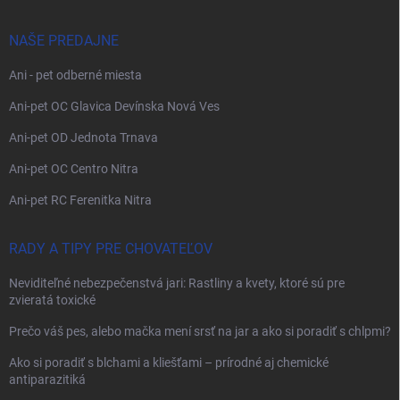
NAŠE PREDAJNE
Ani - pet odberné miesta
Ani-pet OC Glavica Devínska Nová Ves
Ani-pet OD Jednota Trnava
Ani-pet OC Centro Nitra
Ani-pet RC Ferenitka Nitra
RADY A TIPY PRE CHOVATEĽOV
Neviditeľné nebezpečenstvá jari: Rastliny a kvety, ktoré sú pre
zvieratá toxické
Prečo váš pes, alebo mačka mení srsť na jar a ako si poradiť s chlpmi?
Ako si poradiť s blchami a kliešťami – prírodné aj chemické
antiparazitiká