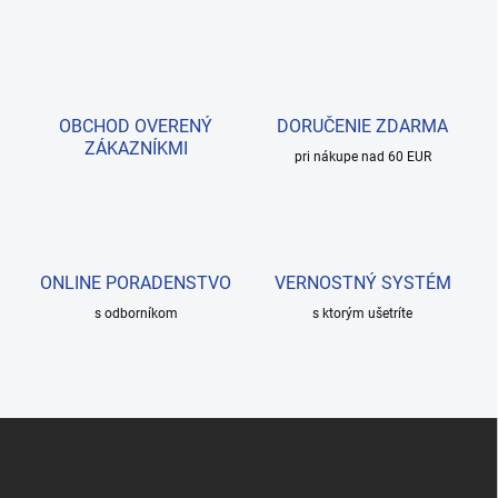
OBCHOD OVERENÝ
DORUČENIE ZDARMA
ZÁKAZNÍKMI
pri nákupe nad 60 EUR
ONLINE PORADENSTVO
VERNOSTNÝ SYSTÉM
s odborníkom
s ktorým ušetríte
Z
á
p