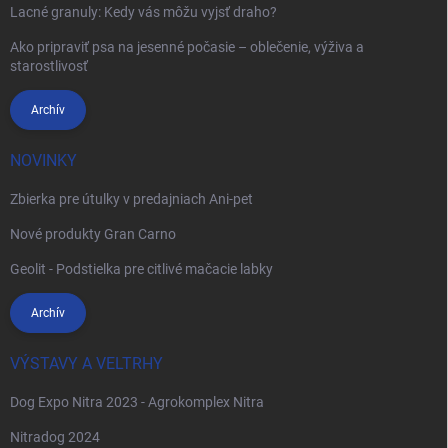
Lacné granuly: Kedy vás môžu vyjsť draho?
Ako pripraviť psa na jesenné počasie – oblečenie, výživa a
starostlivosť
Archív
NOVINKY
Zbierka pre útulky v predajniach Ani-pet
Nové produkty Gran Carno
Geolit - Podstielka pre citlivé mačacie labky
Archív
VÝSTAVY A VELTRHY
Dog Expo Nitra 2023 - Agrokomplex Nitra
Nitradog 2024