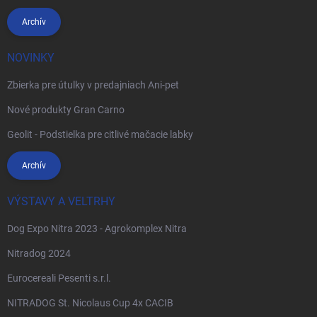
Archív
NOVINKY
Zbierka pre útulky v predajniach Ani-pet
Nové produkty Gran Carno
Geolit - Podstielka pre citlivé mačacie labky
Archív
VÝSTAVY A VELTRHY
Dog Expo Nitra 2023 - Agrokomplex Nitra
Nitradog 2024
Eurocereali Pesenti s.r.l.
NITRADOG St. Nicolaus Cup 4x CACIB