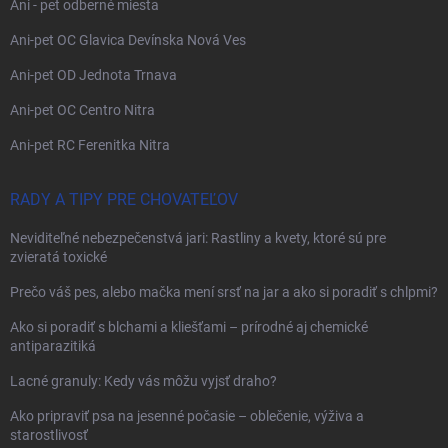
Ani - pet odberné miesta
Ani-pet OC Glavica Devínska Nová Ves
Ani-pet OD Jednota Trnava
Ani-pet OC Centro Nitra
Ani-pet RC Ferenitka Nitra
RADY A TIPY PRE CHOVATEĽOV
Neviditeľné nebezpečenstvá jari: Rastliny a kvety, ktoré sú pre
zvieratá toxické
Prečo váš pes, alebo mačka mení srsť na jar a ako si poradiť s chlpmi?
Ako si poradiť s blchami a kliešťami – prírodné aj chemické
antiparazitiká
Lacné granuly: Kedy vás môžu vyjsť draho?
Ako pripraviť psa na jesenné počasie – oblečenie, výživa a
starostlivosť