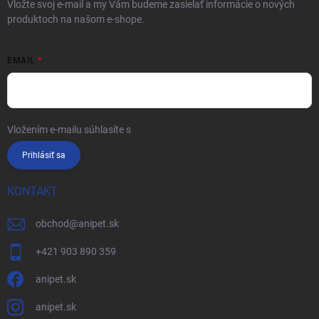
Vložte svoj e-mail a my Vám budeme zasielať informácie o nových
produktoch na našom e-shope.
EMAIL
Vložením e-mailu súhlasíte s
podmienkami ochrany osobných údajov
Prihlásiť sa
KONTAKT
obchod
@
anipet.sk
+421 903 890 359
anipet.sk
anipet.sk