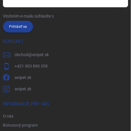
Vložením e-mailu súhlasíte s
podmienkami ochrany osobných údajov
Prihlásiť sa
KONTAKT
obchod
@
anipet.sk
+421 903 890 359
anipet.sk
anipet.sk
INFORMÁCIE PRE VÁS
O nás
Bonusový program