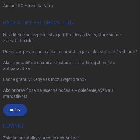
Ani-pet RC Ferenitka Nitra
RADY A TIPY PRE CHOVATEĽOV
Neviditeľné nebezpečenstvá jari: Rastliny a kvety, ktoré sú pre
zvieratá toxické
Prečo váš pes, alebo mačka mení srsť na jar a ako si poradiť s chlpmi?
Ako si poradiť s blchami a kliešťami – prírodné aj chemické
antiparazitiká
Lacné granuly: Kedy vás môžu vyjsť draho?
Ako pripraviť psa na jesenné počasie – oblečenie, výživa a
starostlivosť
Archív
NOVINKY
Zbierka pre útulky v predajniach Ani-pet