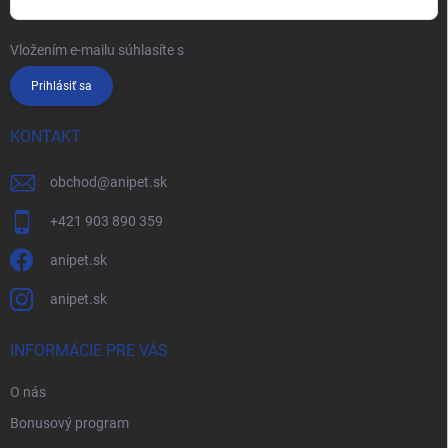
Vložením e-mailu súhlasíte s
podmienkami ochrany osobných údajov
Prihlásiť sa
KONTAKT
obchod
@
anipet.sk
+421 903 890 359
anipet.sk
anipet.sk
INFORMÁCIE PRE VÁS
O nás
Bonusový program