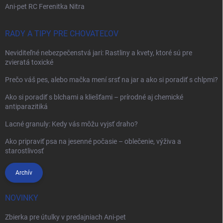
Ani-pet RC Ferenitka Nitra
RADY A TIPY PRE CHOVATEĽOV
Neviditeľné nebezpečenstvá jari: Rastliny a kvety, ktoré sú pre
zvieratá toxické
Prečo váš pes, alebo mačka mení srsť na jar a ako si poradiť s chlpmi?
Ako si poradiť s blchami a kliešťami – prírodné aj chemické
antiparazitiká
Lacné granuly: Kedy vás môžu vyjsť draho?
Ako pripraviť psa na jesenné počasie – oblečenie, výživa a
starostlivosť
Archív
NOVINKY
Zbierka pre útulky v predajniach Ani-pet