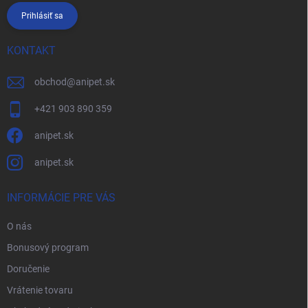
Prihlásiť sa
KONTAKT
obchod
@
anipet.sk
+421 903 890 359
anipet.sk
anipet.sk
INFORMÁCIE PRE VÁS
O nás
Bonusový program
Doručenie
Vrátenie tovaru