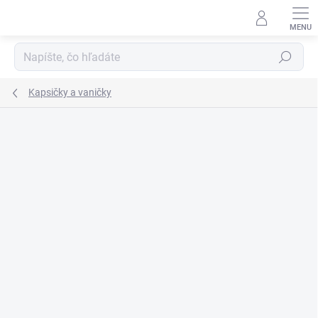
Prejsť
na
obsah
Hľadať
Kapsičky a vaničky