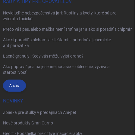
RADY A TIPY PRE CHOVATEĽOV
Neviditeľné nebezpečenstvá jari: Rastliny a kvety, ktoré sú pre
zvieratá toxické
Prečo váš pes, alebo mačka mení srsť na jar a ako si poradiť s chlpmi?
Ako si poradiť s blchami a kliešťami – prírodné aj chemické
antiparazitiká
Lacné granuly: Kedy vás môžu vyjsť draho?
Ako pripraviť psa na jesenné počasie – oblečenie, výživa a
starostlivosť
Archív
NOVINKY
Zbierka pre útulky v predajniach Ani-pet
Nové produkty Gran Carno
Geolit - Podstielka pre citlivé mačacie labky