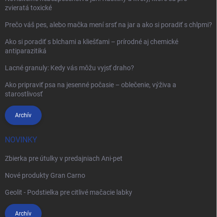
zvieratá toxické
Prečo váš pes, alebo mačka mení srsť na jar a ako si poradiť s chlpmi?
Ako si poradiť s blchami a kliešťami – prírodné aj chemické
antiparazitiká
Lacné granuly: Kedy vás môžu vyjsť draho?
Ako pripraviť psa na jesenné počasie – oblečenie, výživa a
starostlivosť
Archív
NOVINKY
Zbierka pre útulky v predajniach Ani-pet
Nové produkty Gran Carno
Geolit - Podstielka pre citlivé mačacie labky
Archív