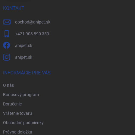
KONTAKT
obchod
@
anipet.sk
+421 903 890 359
anipet.sk
anipet.sk
INFORMÁCIE PRE VÁS
O nás
Bonusový program
Doručenie
Vrátenie tovaru
Obchodné podmienky
Právna doložka