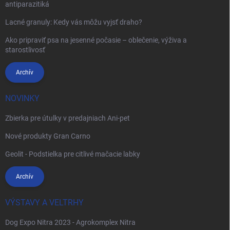
antiparazitiká
Lacné granuly: Kedy vás môžu vyjsť draho?
Ako pripraviť psa na jesenné počasie – oblečenie, výživa a
starostlivosť
Archív
NOVINKY
Zbierka pre útulky v predajniach Ani-pet
Nové produkty Gran Carno
Geolit - Podstielka pre citlivé mačacie labky
Archív
VÝSTAVY A VELTRHY
Dog Expo Nitra 2023 - Agrokomplex Nitra