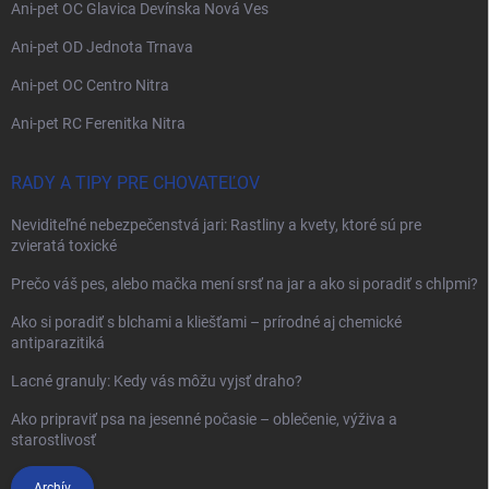
Ani-pet OC Glavica Devínska Nová Ves
Ani-pet OD Jednota Trnava
Ani-pet OC Centro Nitra
Ani-pet RC Ferenitka Nitra
RADY A TIPY PRE CHOVATEĽOV
Neviditeľné nebezpečenstvá jari: Rastliny a kvety, ktoré sú pre
zvieratá toxické
Prečo váš pes, alebo mačka mení srsť na jar a ako si poradiť s chlpmi?
Ako si poradiť s blchami a kliešťami – prírodné aj chemické
antiparazitiká
Lacné granuly: Kedy vás môžu vyjsť draho?
Ako pripraviť psa na jesenné počasie – oblečenie, výživa a
starostlivosť
Archív