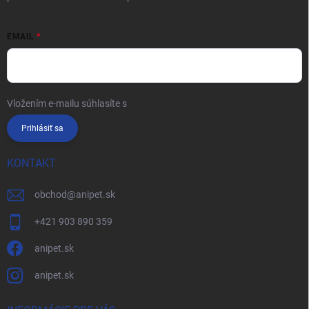
EMAIL
Vložením e-mailu súhlasíte s
podmienkami ochrany osobných údajov
Prihlásiť sa
KONTAKT
obchod
@
anipet.sk
+421 903 890 359
anipet.sk
anipet.sk