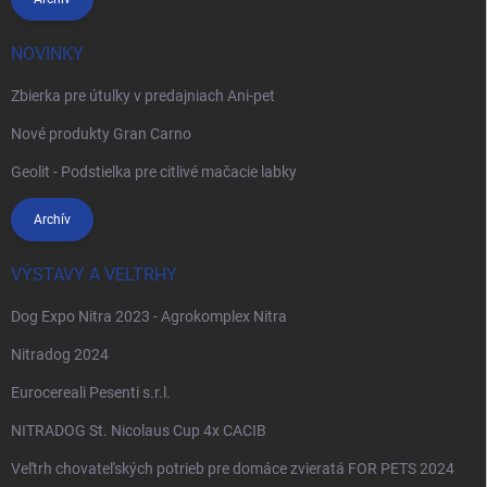
NOVINKY
Zbierka pre útulky v predajniach Ani-pet
Nové produkty Gran Carno
Geolit - Podstielka pre citlivé mačacie labky
Archív
VÝSTAVY A VELTRHY
Dog Expo Nitra 2023 - Agrokomplex Nitra
Nitradog 2024
Eurocereali Pesenti s.r.l.
NITRADOG St. Nicolaus Cup 4x CACIB
Veľtrh chovateľských potrieb pre domáce zvieratá FOR PETS 2024