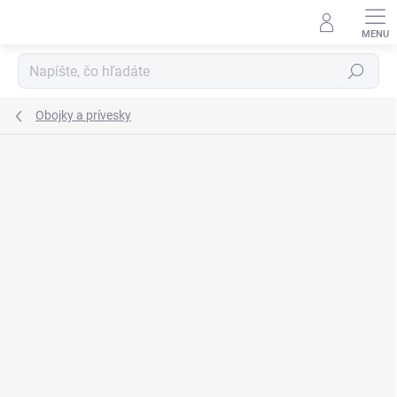
Prejsť
na
obsah
Hľadať
Obojky a prívesky