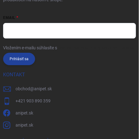
EMAIL
Vložením e-mailu súhlasíte s
podmienkami ochrany osobných údajov
Prihlásiť sa
KONTAKT
obchod
@
anipet.sk
+421 903 890 359
anipet.sk
anipet.sk