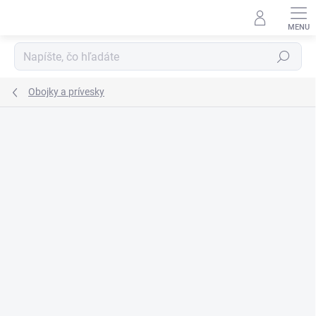
Prejsť
na
obsah
Hľadať
Obojky a prívesky