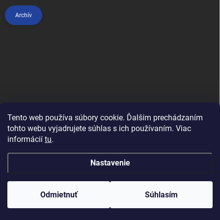
Archív
Tento web používa súbory cookie. Ďalším prechádzaním
tohto webu vyjadrujete súhlas s ich používaním. Viac
informácií
tu
.
Anypet.cz
Nastavenie
Copyright 2026
Anipet.sk
. Všetky práva vyhradené.
Upraviť nastavenie
cookies
Odmietnuť
Súhlasím
Vytvoril Shoptet