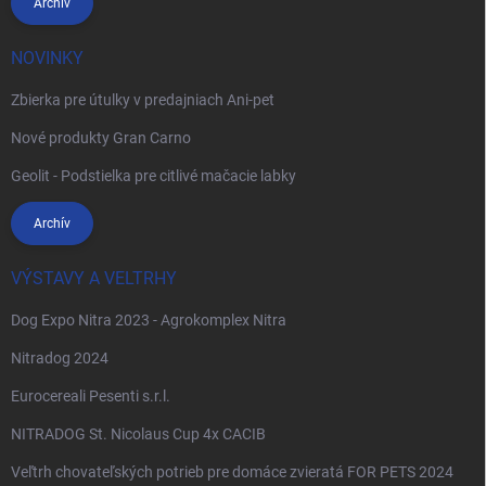
Archív
NOVINKY
Zbierka pre útulky v predajniach Ani-pet
Nové produkty Gran Carno
Geolit - Podstielka pre citlivé mačacie labky
Archív
VÝSTAVY A VELTRHY
Dog Expo Nitra 2023 - Agrokomplex Nitra
Nitradog 2024
Eurocereali Pesenti s.r.l.
NITRADOG St. Nicolaus Cup 4x CACIB
Veľtrh chovateľských potrieb pre domáce zvieratá FOR PETS 2024