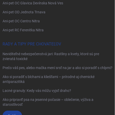
Ani-pet OC Glavica Devínska Nová Ves
Ani-pet OD Jednota Trnava
Ani-pet OC Centro Nitra
Ani-pet RC Ferenitka Nitra
RADY A TIPY PRE CHOVATEĽOV
Neviditeľné nebezpečenstvá jari: Rastliny a kvety, ktoré sú pre
zvieratá toxické
Prečo váš pes, alebo mačka mení srsť na jar a ako si poradiť s chlpmi?
Ako si poradiť s blchami a kliešťami – prírodné aj chemické
antiparazitiká
Lacné granuly: Kedy vás môžu vyjsť draho?
Ako pripraviť psa na jesenné počasie – oblečenie, výživa a
starostlivosť