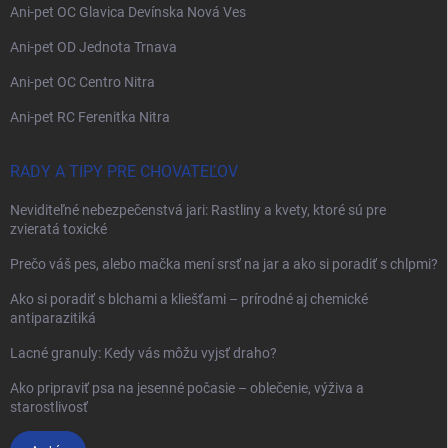
Ani-pet OC Glavica Devínska Nová Ves
Ani-pet OD Jednota Trnava
Ani-pet OC Centro Nitra
Ani-pet RC Ferenitka Nitra
RADY A TIPY PRE CHOVATEĽOV
Neviditeľné nebezpečenstvá jari: Rastliny a kvety, ktoré sú pre
zvieratá toxické
Prečo váš pes, alebo mačka mení srsť na jar a ako si poradiť s chlpmi?
Ako si poradiť s blchami a kliešťami – prírodné aj chemické
antiparazitiká
Lacné granuly: Kedy vás môžu vyjsť draho?
Ako pripraviť psa na jesenné počasie – oblečenie, výživa a
starostlivosť