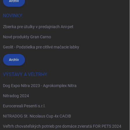
Archív
NOVINKY
Zbierka pre útulky v predajniach Ani-pet
Nové produkty Gran Carno
Geolit - Podstielka pre citlivé mačacie labky
Archív
VÝSTAVY A VELTRHY
Dog Expo Nitra 2023 - Agrokomplex Nitra
Nitradog 2024
Eurocereali Pesenti s.r.l.
NITRADOG St. Nicolaus Cup 4x CACIB
Veľtrh chovateľských potrieb pre domáce zvieratá FOR PETS 2024