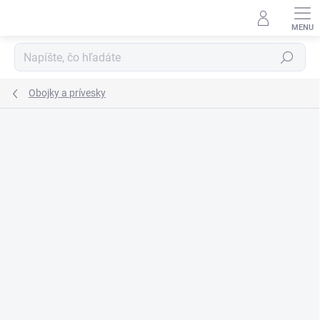
Prejsť
na
obsah
Hľadať
Obojky a prívesky