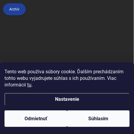
Archív
Tento web používa súbory cookie. Ďalším prechádzaním
tohto webu vyjadrujete súhlas s ich používaním. Viac
informácií
tu
.
Anypet.cz
Nastavenie
Copyright 2026
Anipet.sk
. Všetky práva vyhradené.
Upraviť nastavenie
cookies
Odmietnuť
Súhlasím
Vytvoril Shoptet