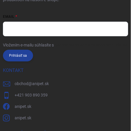
EMAIL
Vložením e-mailu súhlasíte s
podmienkami ochrany osobných údajov
Prihlásiť sa
KONTAKT
obchod
@
anipet.sk
+421 903 890 359
anipet.sk
anipet.sk