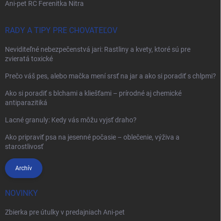
Ani-pet RC Ferenitka Nitra
RADY A TIPY PRE CHOVATEĽOV
Neviditeľné nebezpečenstvá jari: Rastliny a kvety, ktoré sú pre
zvieratá toxické
Prečo váš pes, alebo mačka mení srsť na jar a ako si poradiť s chlpmi?
Ako si poradiť s blchami a kliešťami – prírodné aj chemické
antiparazitiká
Lacné granuly: Kedy vás môžu vyjsť draho?
Ako pripraviť psa na jesenné počasie – oblečenie, výživa a
starostlivosť
Archív
NOVINKY
Zbierka pre útulky v predajniach Ani-pet