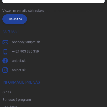
Vložením e-mailu súhlasíte s
podmienkami ochrany osobných údajov
Prihlásiť sa
KONTAKT
obchod
@
anipet.sk
+421 903 890 359
anipet.sk
anipet.sk
INFORMÁCIE PRE VÁS
O nás
Bonusový program