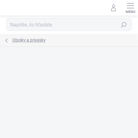
Prejsť
na
obsah
Hľadať
Obojky a prívesky